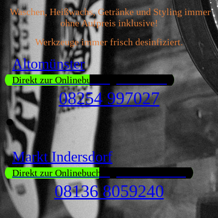
Waschen, Heißwachs, Getränke und Styling immer
ohne Aufpreis inklusive!
Werkzeuge immer frisch desinfiziert.
Altomünster
Direkt zur Onlinebuchung Altomünster
08254 997027
Markt Indersdorf
Direkt zur Onlinebuchung Markt Indersdorf
08136 8059240